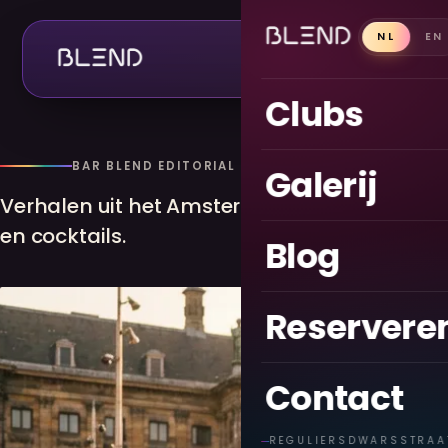
NL
EN
CLUBS
Clubs
BAR BLEND EDITORIAL
Galerij
Verhalen uit het Amsterdamse nachtleven: c
en cocktails.
Blog
Reservere
Contact
REGULIERSDWARSSTRAA