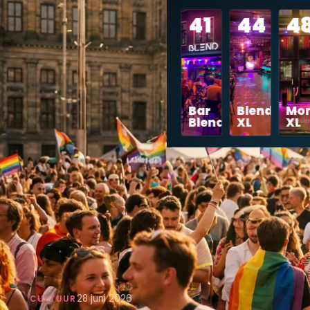
41
44
4
Bar
Blend
Mon
Blend
XL
XL
28 juni 2026
CULTUUR