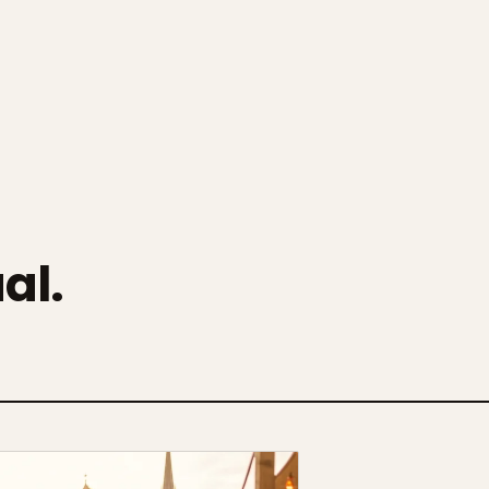
.
al.