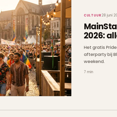
28 juni 
CULTUUR
MainSta
2026: al
Het gratis Prid
afterparty bij 
weekend.
7 min