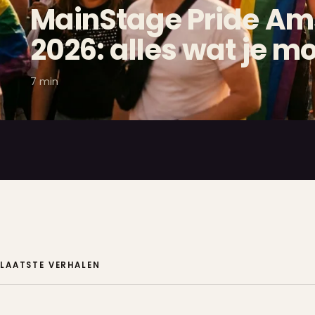
MainStage Pride A
2026: alles wat je m
7 min
LAATSTE VERHALEN