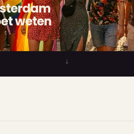
msterdam
oet weten
↓