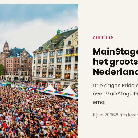
CULTUUR
MainStage
het groot
Nederlan
Drie dagen Pride 
over MainStage Pri
erna.
11 juni 2026
8 min leze