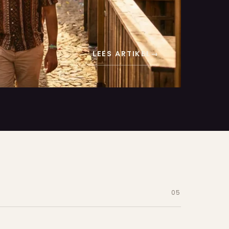
LEES ARTIKEL
→
05