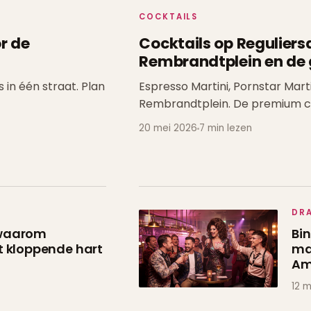
COCKTAILS
r de
Cocktails op Regulier
Rembrandtplein en de 
 in één straat. Plan
Espresso Martini, Pornstar Mart
Rembrandtplein. De premium c
20 mei 2026
7 min lezen
DR
 waarom
Bi
t kloppende hart
ma
Am
12 