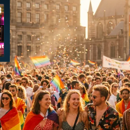
8
tmartre