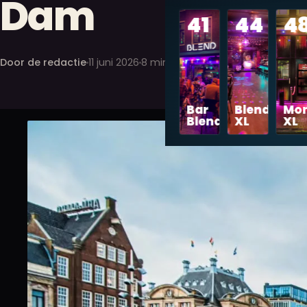
Dam
41
44
4
Door de redactie
11 juni 2026
8 min lezen
Bar
Blend
Mon
Blend
XL
XL