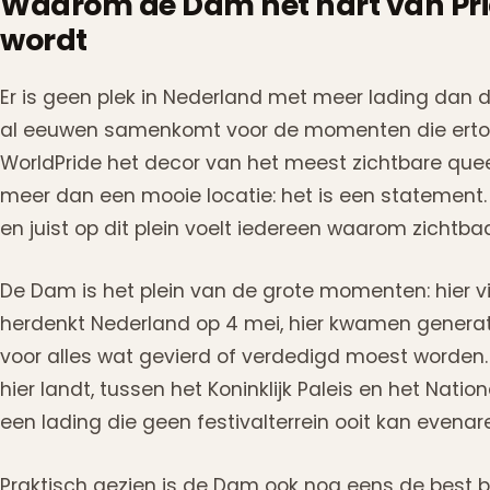
Waarom de Dam het hart van P
wordt
Er is geen plek in Nederland met meer lading dan 
al eeuwen samenkomt voor de momenten die ertoe
WorldPride het decor van het meest zichtbare queer
meer dan een mooie locatie: het is een statement.
en juist op dit plein voelt iedereen waarom zichtba
De Dam is het plein van de grote momenten: hier vi
herdenkt Nederland op 4 mei, hier kwamen gene
voor alles wat gevierd of verdedigd moest worden.
hier landt, tussen het Koninklijk Paleis en het Nati
een lading die geen festivalterrein ooit kan evenar
Praktisch gezien is de Dam ook nog eens de best b