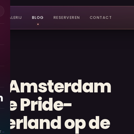
GALERIJ
BLOG
RESERVEREN
CONTACT
de Amsterdam
n
te Pride-
derland op
de
T