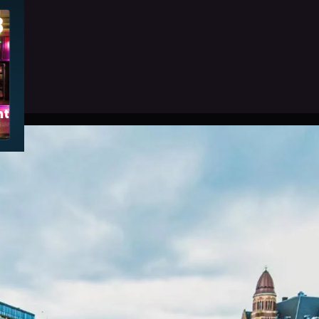
8
tmartre