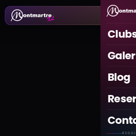
Club
Galer
Blog
Rese
Cont
REGU