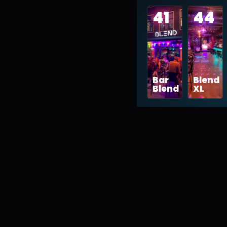
41
44
Bar
Blend
Blend
XL
01
Bar Blend.
Gelijkvloers, geen drempel,