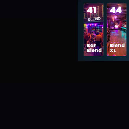
41
44
Blend XL
Montmartre XL
Bar
Blend
Reserveringen
Blend
XL
Galerij
Werken bij Blend
Solliciteer direct
Veelgestelde vragen