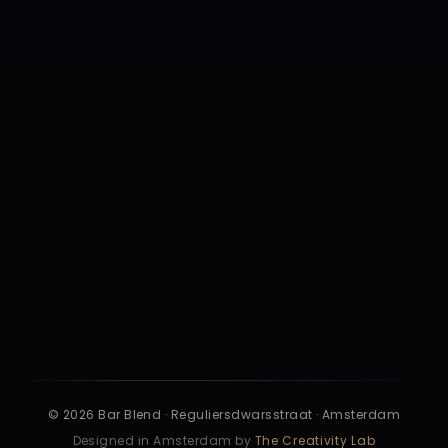
Lost & Found
Contact
Privacy
Voorwaarden
Cookies
Huisregels
Safer Nights
Toegankelijkheid
Disclaimer
Bedrijfsgegevens
© 2026 Bar Blend · Reguliersdwarsstraat · Amsterdam
Designed in Amsterdam by
The Creativity Lab