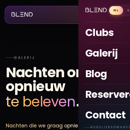
NL
Clubs
Galerij
GALERIJ
Nachten om
Blog
opnieuw
Reserve
te beleven
.
Contact
Nachten die we graag opnieuw zouden
REGULIERSDWARS