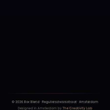
Lost & Found
Contact
Privacy
Voorwaarden
Cookies
Huisregels
Safer Nights
Toegankelijkheid
Disclaimer
Bedrijfsgegevens
© 2026 Bar Blend · Reguliersdwarsstraat · Amsterdam
Designed in Amsterdam by
The Creativity Lab