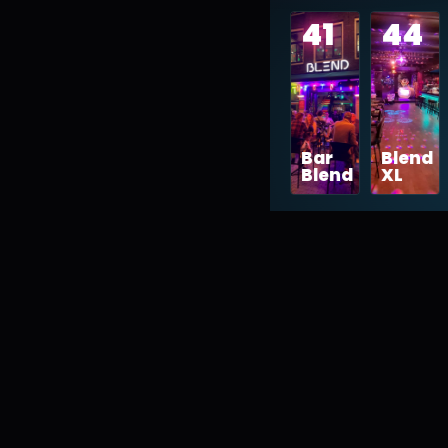
41
44
Bar
Blend
Blend
XL
01