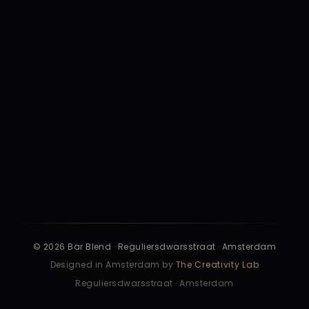
Privacy
Voorwaarden
Cookies
Huisregels
Safer Nights
Toegankelijkheid
Disclaimer
Bedrijfsgegevens
© 2026 Bar Blend · Reguliersdwarsstraat · Amsterdam
Designed in Amsterdam by
The Creativity Lab
Reguliersdwarsstraat · Amsterdam