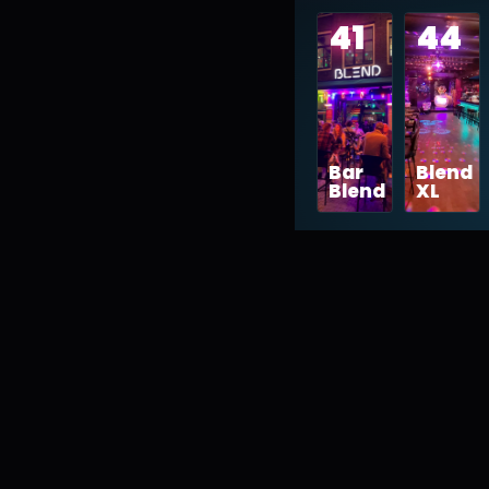
41
44
Bar
Blend
Blend
XL
01