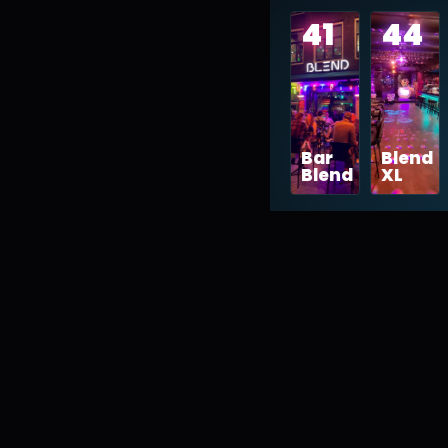
41
44
Bar
Blend
Blend
XL
01