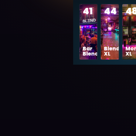
41
44
4
Bar
Blend
Mon
Blend
XL
XL