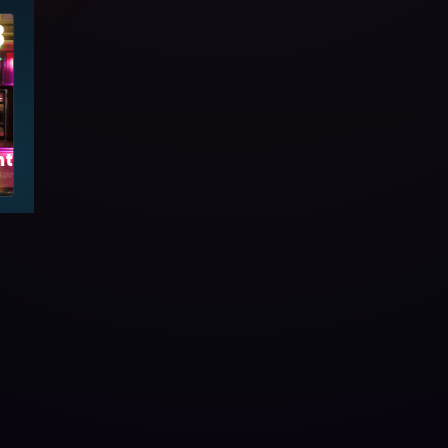
8
tmartre